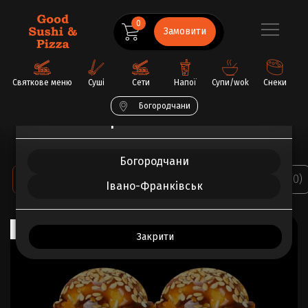
0
Замовити
Святкове меню
Суші
Сети
Напої
Супи/wok
Снеки
Богородчани
Обрати ваше місто
Головна
Суші
Запечений рол з креветкою в ікрі
Богородчани
ВСЕ ПРО ТОВАР
ХАРАКТЕРИСТИКИ
ВІДГУКИ (0)
Івано-Франківськ
TOP
Закрити