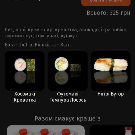
Додати в кошик
Всього: 325 грн
Рис, норі, крем - сир, креветка, авокадо, ікра тобіко,
сирний соус, соус унагі, кунжут
Вага - 240гр. Кількість - 8шт.
Хосомакі
Футомакі
Нігірі Вугор
Креветка
Темпура Лосось
Разом смакує краще з