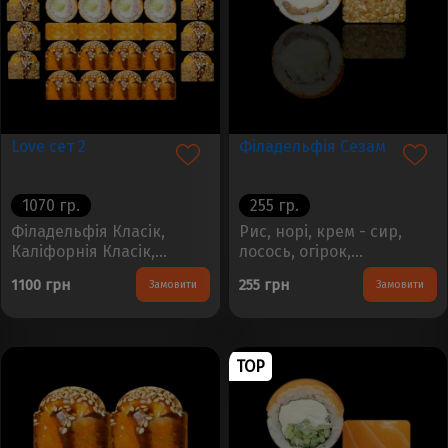
Love сет 2
Філадельфія Сезам
1070 гр.
255 гр.
Філадельфія Класік,
Рис, норі, крем - сир,
Каліфорнія Класік,
лосось, огірок,
Запечений рол з крабом
кунжутВага - 260гр.
1100 грн
255 грн
Замовити
Замовити
в кунжуті, Запечений рол
Кількість - 8шт...
з креветкою в ікріВага
-1080гр. Кількість -32шт...
TOP