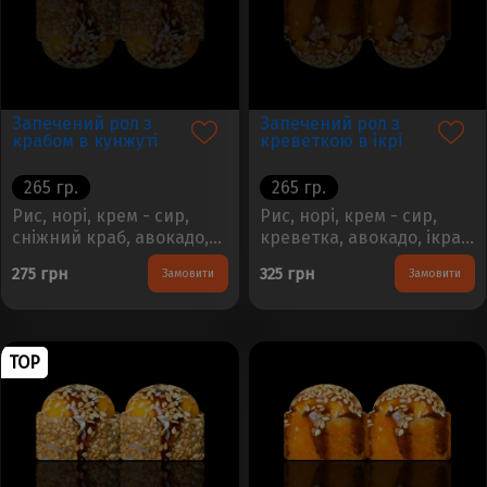
Запечений рол з
Запечений рол з
крабом в кунжуті
креветкою в ікрі
265 гр.
265 гр.
Рис, норі, крем - сир,
Рис, норі, крем - сир,
сніжний краб, авокадо,
креветка, авокадо, ікра
сирний соус, соус унагі,
тобіко, сирний соус, соус
275 грн
325 грн
Замовити
Замовити
кунжутВага -
унагі, кунжутВага -
240гр. Кількість - 8шт...
240гр. Кількість - 8шт...
TOP