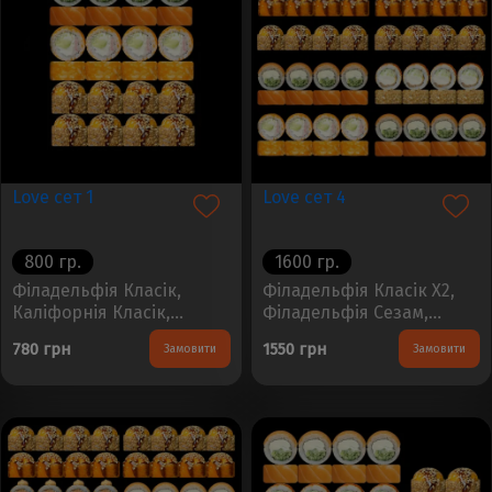
Love сет 1
Love сет 4
800 гр.
1600 гр.
Філадельфія Класік,
Філадельфія Класік Х2,
Каліфорнія Класік,
Філадельфія Сезам,
Запечений рол з крабом
Каліфорнія Класік,
780 грн
1550 грн
Замовити
Замовити
в кунжутіВага -800гр.
Запечений рол з крабом
Кількість -24шт...
в кунжуті, Запечений рол
з креветкою в ікріВага
-1320гр. Кількість -48шт...