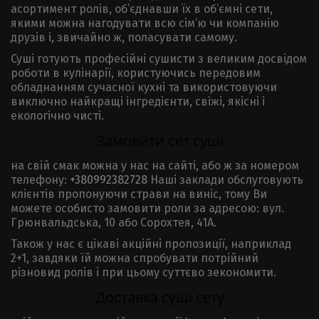
асортимент ролів, об’єднавши їх в об’ємні сети,
якими можна нагодувати всю сім’ю чи компанію
друзів і, звичайно ж, поласувати самому.
Суші готують професійні сушисти з великим досвідом
роботи в кулінарії, користуючись передовим
обладнанням сучасної кухні та використовуючи
виключно найкращі інгредієнти, свіжі, якісні і
екологічно чисті.
Замовити сет суші
на свій смак можна у нас на сайті, або ж за номером
телефону:
+380992382728
Наші заклади обслуговують
клієнтів пропонуючи страви на виніс, тому Ви
можете особисто замовити роли за адресою: вул.
Грюнвальдська, 10 або Сорохтея, 41А.
Також у нас є цікаві акційні пропозиції, наприклад
2+1, завдяки їй можна спробувати потрійний
різновид ролів і при цьому суттєво зекономити.
Доставка суші сету