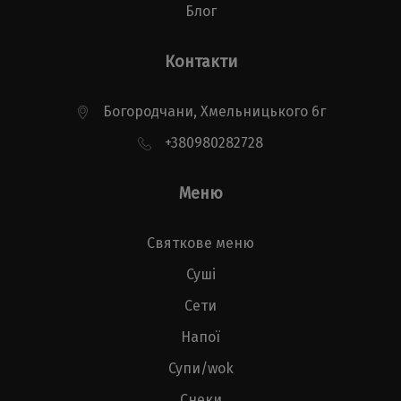
Блог
Контакти
Богородчани, Хмельницького 6г
+380980282728
Меню
Святкове меню
Суші
Сети
Напої
Супи/wok
Снеки