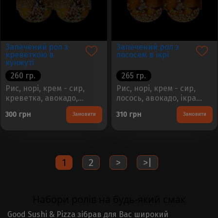
Запечений рол з
Запечений рол з
креветкою в
лососем в ікрі
кунжуті
260 гр.
265 гр.
Рис, норі, крем - сир,
Рис, норі, крем - сир,
креветка, авокадо,
лосось, авокадо, ікра
сирний соус, соус унагі,
тобіко, сирний соус, соус
300 грн
310 грн
Замовити
Замовити
кунжутВага -
унагі, кунжутВага -
240гр. Кількість - 8шт...
240гр. Кількість - 8шт...
1
2
>
>|
Набори ролів на будь-який смак
Good Sushi & Pizza зібрав для Вас широкий