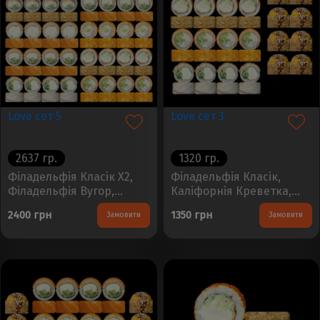
Love сет 5
Love сет 3
2637 гр.
1320 гр.
Філадельфія Класік X2,
Філадельфія Класік,
Філадельфія Вугор,
Каліфорнія Креветка,
Ніжність, Каліфорнія
Філадельфія Сезам,
2400 грн
1350 грн
Замовити
Замовити
Класік, Каліфорнія
Філадельфія Вугор,
Креветка, Каліфорнія
Запечений рол з крабом
Лосось Гриль,
в кунжутіВага -1320гр.
Філадельфія Сезам,
Кількість -40шт...
Запечений рол з лососем
в кунжуті, Запечений рол
з креветкою в ікріВага -
2450гр. Кількість - 80шт...