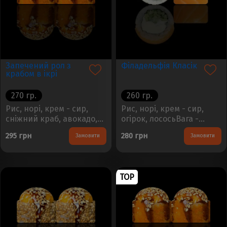
Запечений рол з
Філадельфія Класік
крабом в ікрі
270 гр.
260 гр.
Рис, норі, крем - сир,
Рис, норі, крем - сир,
сніжний краб, авокадо,
огірок, лососьВага -
ікра тобіко, сирний соус,
260гр. Кількість - 8шт...
295 грн
280 грн
Замовити
Замовити
соус унагі, кунжутВага -
240гр. Кількість - 8шт...
TOP