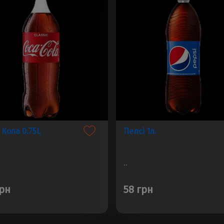
 Кола 0.75L
Пепсі 1л.
..
грн
58 грн