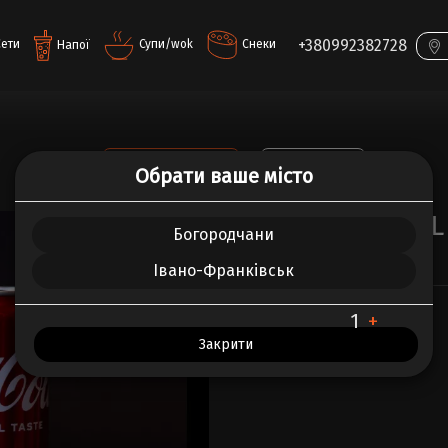
+380992382728
Сети
Супи/wok
Снеки
Напої
ВСЕ ПРО ТОВАР
ВІДГУКИ (0)
Обрати ваше місто
Кока кола 0.33L
Богородчани
0.00 г.
Івано-Франківськ
-
+
Кількість :
Закрити