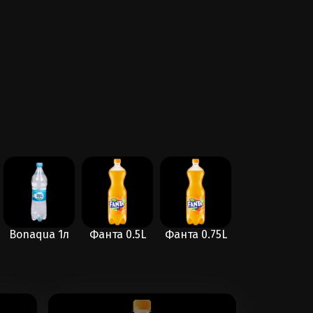
Bonaqua 1л
Фанта 0.5L
Фанта 0.75L
Кока Кола
0.75L