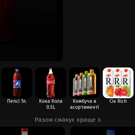
Пепсі 1л.
Кока Кола
Комбуча в
Сік Rich
0.5L
асортименті
Разом смакує краще з