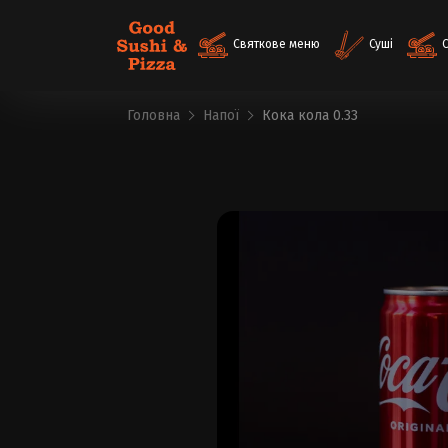
Святкове меню
Суші
Головна
Напої
Кока кола 0.33